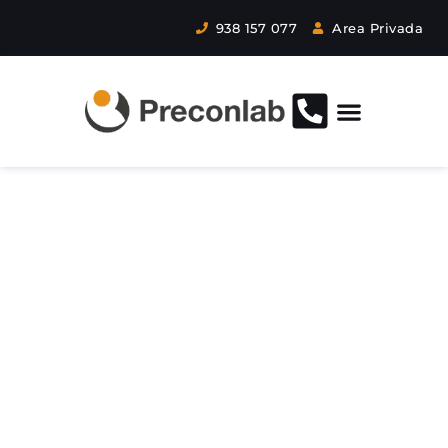
938 157 077
Area Privada
La PRL en el día a
día: por qué los
procedimientos
escritos no