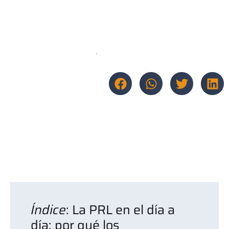
sobreviven al ritmo
real de la planta
19 de mayo de 2026
Validado por
Mar López
Compartir
Índice
: La PRL en el día a
día: por qué los