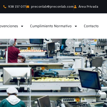
938 157 077
preconlab@preconlab.com
Área Privada
bvenciones
Cumplimiento Normativo
Contacto