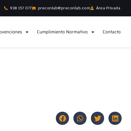
938 157 077
preconlab@preconlab.com
Área Privada
bvenciones
Cumplimiento Normativo
Contacto
de Equipos de
 tu empresa
Compartir