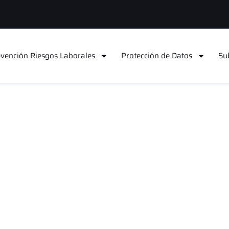
vención Riesgos Laborales
Protección de Datos
Su
stión eficiente 
vidual (EPIs) en