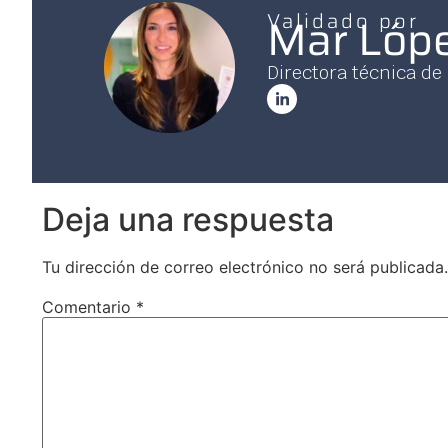
Validado por
Mar Lóp
Directora técnica de
Deja una respuesta
Tu dirección de correo electrónico no será publicada.
Comentario
*