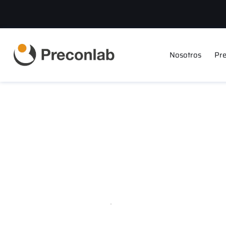
Nosotros
Pre
Guía para la ge
Protección Indi
12 de marzo de 2025
Validado por
Mar López