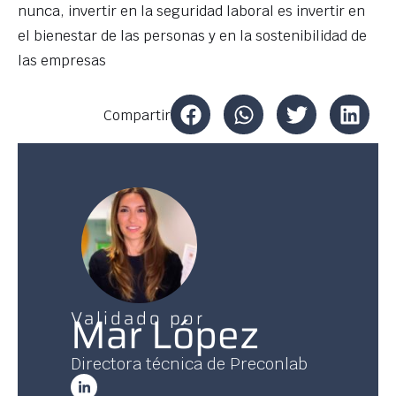
nunca, invertir en la seguridad laboral es invertir en
el bienestar de las personas y en la sostenibilidad de
las empresas
Compartir
Validado por
Mar López
Directora técnica de Preconlab