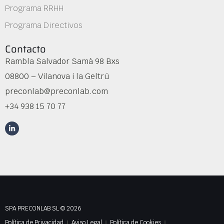
Programa RRHH
Programa Directivos
Contacto
Rambla Salvador Samà 98 Bxs
08800 – Vilanova i la Geltrú
preconlab@preconlab.com
+34 938 15 70 77
SPA PRECONLAB SL © 2026
Política de Privacidad
Aviso Legal
Política de Cookies