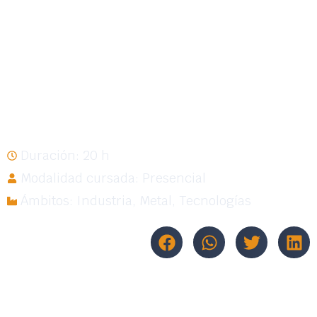
estructuras
metálicas, cerrajería
y carpintería
metálica
Duración: 20 h
Modalidad cursada: Presencial
Ámbitos:
Industria
,
Metal
,
Tecnologías
Compartir