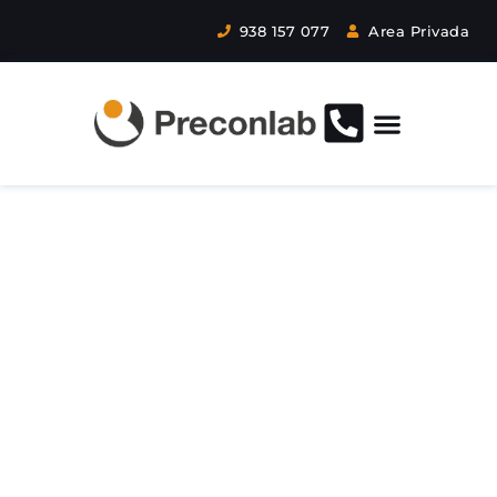
938 157 077
Area Privada
Curso de PRL para
operadores
instaladores,
reparaciones,
montajes,